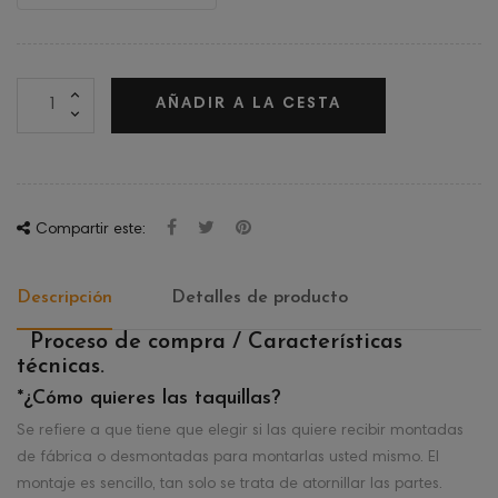
AÑADIR A LA CESTA
Compartir este:
Descripción
Detalles de producto
Proceso de compra / Características
técnicas.
*¿Cómo quieres las taquillas?
Se refiere a que tiene que elegir si las quiere recibir montadas
de fábrica o desmontadas para montarlas usted mismo. El
montaje es sencillo, tan solo se trata de atornillar las partes.