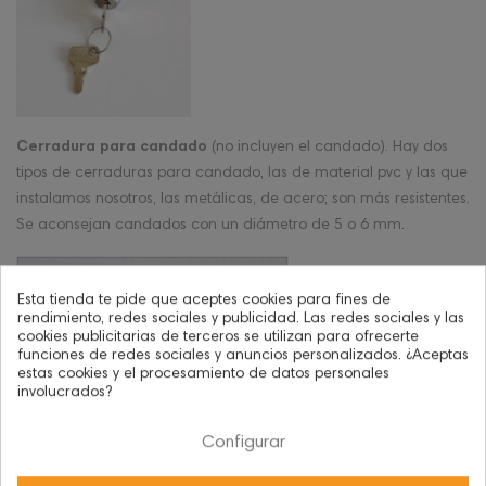
Cerradura para candado
(no incluyen el candado). Hay dos
tipos de cerraduras para candado, las de material pvc y las que
instalamos nosotros, las metálicas, de acero; son más resistentes.
Se aconsejan candados con un diámetro de 5 o 6 mm.
Esta tienda te pide que aceptes cookies para fines de
rendimiento, redes sociales y publicidad. Las redes sociales y las
cookies publicitarias de terceros se utilizan para ofrecerte
funciones de redes sociales y anuncios personalizados. ¿Aceptas
estas cookies y el procesamiento de datos personales
involucrados?
Cerradura de combinación manual de 4 dígitos
. Es una
Configurar
cerradura fiable, fácil de usar, sin llaves y con una llave maestra
que abre todas las puertas.