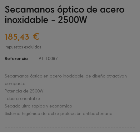
Secamanos óptico de acero
inoxidable - 2500W
185,43 €
Impuestos excluidos
Referencia
PT-10087
Secamanos óptico en acero inoxidable, de diseño atractivo y
compacto
Potencia de 2500W
Tobera orientable
Secado ultra rápido y económico
Sistema higiénico de doble protección antibacteriana