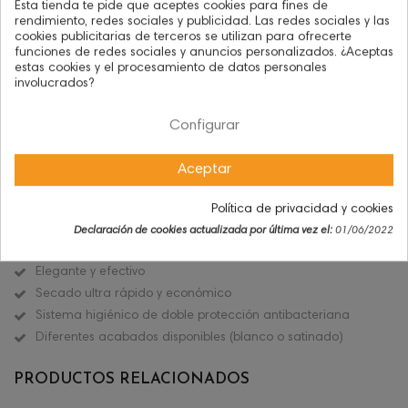
Esta tienda te pide que aceptes cookies para fines de
AÑADIR A LA CESTA
rendimiento, redes sociales y publicidad. Las redes sociales y las
cookies publicitarias de terceros se utilizan para ofrecerte
funciones de redes sociales y anuncios personalizados. ¿Aceptas
estas cookies y el procesamiento de datos personales
involucrados?
Compartir este:
Configurar
Aceptar
Descripción
Detalles de producto
Secamanos óptico en acero inoxidable con tobera
Política de privacidad y cookies
orientable, 2500W de potencia.
Declaración de cookies actualizada por última vez el:
01/06/2022
Sistema óptico de arranque
Elegante y efectivo
Secado ultra rápido y económico
Sistema higiénico de doble protección antibacteriana
Diferentes acabados disponibles (blanco o satinado)
PRODUCTOS RELACIONADOS