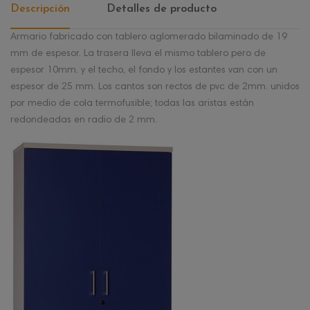
Descripción
Detalles de producto
Armario fabricado con tablero aglomerado bilaminado de 19
mm de espesor. La trasera lleva el mismo tablero pero de
espesor 10mm. y el techo, el fondo y los estantes van con un
espesor de 25 mm. Los cantos son rectos de pvc de 2mm. unidos
por medio de cola termofusible; todas las aristas están
redondeadas en radio de 2 mm.